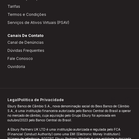
Tarifas
Termos e Condições
Serviços de Ativos Virtuais (PSAV)
Canais De Contato
Canal de Denúncias
Dúvidas Frequentes
Fale Conosco
Ouvidoria
Legal
Política de Privacidade
Ebury Banco de Câmbio S.A., nova denominação social do Bexs Banco de Câmbio
S.A., é uma instituição financeira autorizada pelo Banco Central do Brasil a operar
no mercado de câmbio, cuja aquisição pelo Grupo Ebury foi aprovada em
outubro/2023 pelo Banco Central do Brasil.​
A Ebury Partners UK LTD é uma instituição autorizada e regulada pelo FCA
(Financial Conduct Authority) como uma EMI (Electronic Money Institution).
Número de referência: 900797. Ebury Partners Markets é uma entidade autorizada