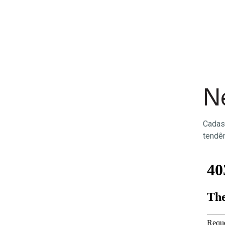
N
Cadas
tendên