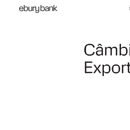
Câmbi
Expor