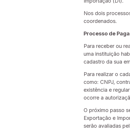
Importação (DI).
Nos dois processos
coordenados.
Processo de Pag
Para receber ou re
uma instituição hab
cadastro da sua e
Para realizar o ca
como: CNPJ, contra
existência e regul
ocorre a autorizaçã
O próximo passo se
Exportação e Impor
serão avaliadas pe