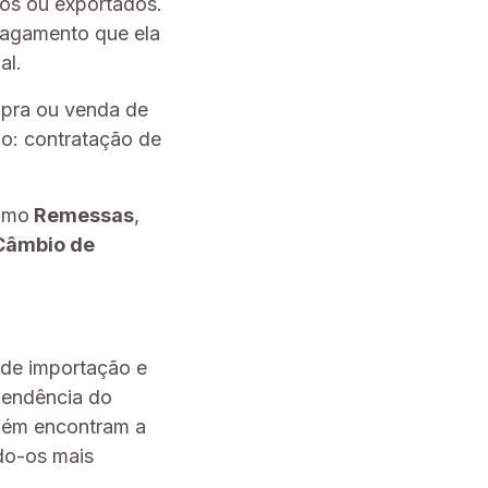
os ou exportados.
 pagamento que ela
al.
mpra ou venda de
mo: contratação de
como
Remessas
,
Câmbio de
 de importação e
pendência do
bém encontram a
do-os mais