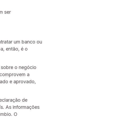
m ser
ntratar um banco ou
a, então, é o
s sobre o negócio
e comprovem a
sado e aprovado,
eclaração de
ís. As informações
âmbio. O