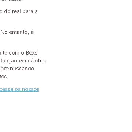
o do real para a
 No entanto, é
onte com o Bexs
 atuação em câmbio
mpre buscando
tes.
Acesse os nossos