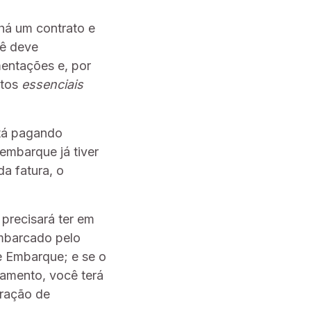
há um contrato e
cê deve
entações e, por
ntos
essenciais
stá pagando
embarque já tiver
a fatura, o
precisará ter em
embarcado pelo
e Embarque; e se o
gamento, você terá
aração de