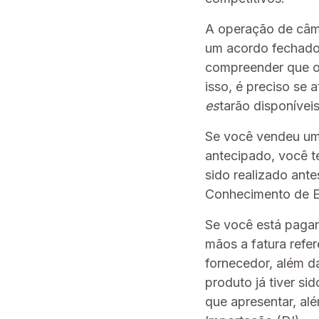
A operação de câmb
um acordo fechado
compreender que o
isso, é preciso se 
es
tarão disponíve
Se você vendeu um 
antecipado, você t
sido realizado ant
Conhecimento de E
Se você está pagan
mãos a fatura refe
fornecedor, além d
produto já tiver s
que apresentar, al