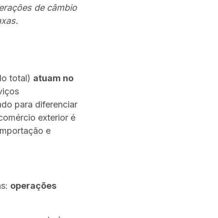
erações de câmbio
axas.
o total)
atuam no
viços
do para diferenciar
comércio exterior é
importação e
as:
operações