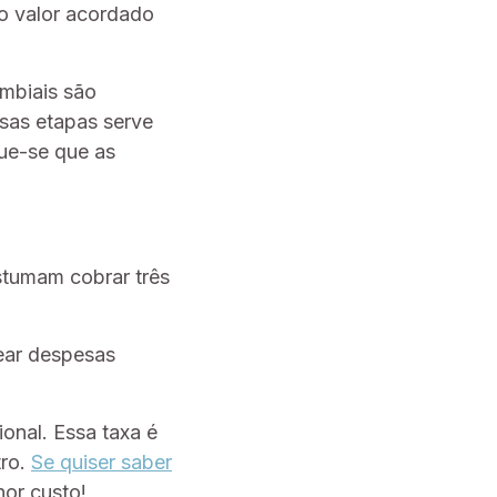
o valor acordado
mbiais são
ssas etapas serve
que-se que as
stumam cobrar três
ear despesas
ional. Essa taxa é
tro.
Se quiser saber
or custo!