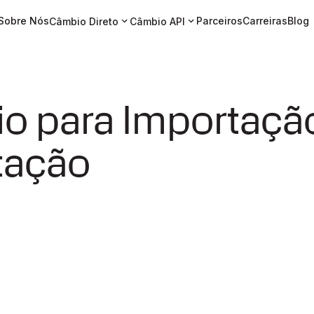
Sobre Nós
Parceiros
Carreiras
Blog
Câmbio Direto
Câmbio API
o para Importaçã
tação