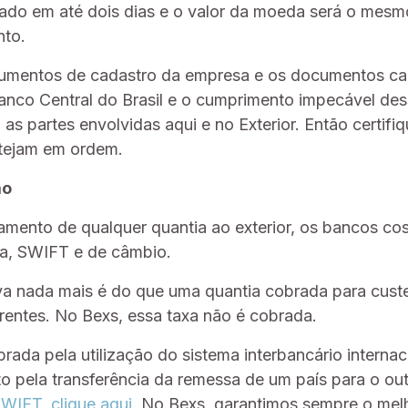
ado em até dois dias e o valor da moeda será o mesm
nto.
umentos de cadastro da empresa e os documentos ca
Banco Central do Brasil e o cumprimento impecável de
as partes envolvidas aqui e no Exterior. Então certifi
tejam em ordem.
ão
gamento de qualquer quantia ao exterior, os bancos co
iva, SWIFT e de câmbio.
iva nada mais é do que uma quantia cobrada para cust
rentes. No Bexs, essa taxa não é cobrada.
ada pela utilização do sistema interbancário internac
 pela transferência da remessa de um país para o ou
WIFT, clique aqui.
No Bexs, garantimos sempre o melh