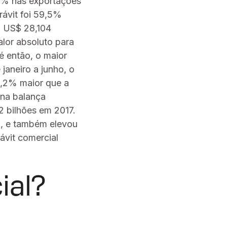
8% nas exportações
ávit foi 59,5%
, US$ 28,104
alor absoluto para
é então, o maior
janeiro a junho, o
8,2% maior que a
 na balança
2 bilhões em 2017.
o, e também elevou
ávit comercial
ial?