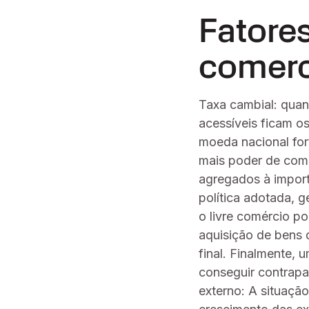
Fatore
comerc
Taxa cambial: quan
acessíveis ficam o
moeda nacional fort
mais poder de comp
agregados à import
política adotada, g
o livre comércio p
aquisição de bens 
final. Finalmente, 
conseguir contrapa
externo: A situaçã