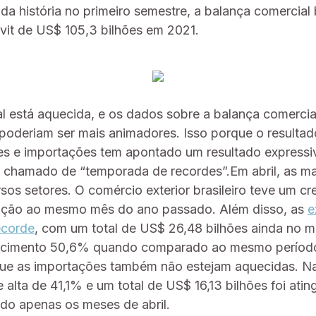
a história no primeiro semestre, a balança comercial b
vit de US$ 105,3 bilhões em 2021.
 está aquecida, e os dados sobre a balança comercial
poderiam ser mais animadores. Isso porque o resultad
es e importações tem apontado um resultado expressiv
chamado de “temporada de recordes”.Em abril, as mar
sos setores. O comércio exterior brasileiro teve um c
ção ao mesmo mês do ano passado. Além disso, as
e
ecorde
, com um total de US$ 26,48 bilhões ainda no mê
escimento 50,6% quando comparado ao mesmo períod
a que as importações também não estejam aquecidas. 
lta de 41,1% e um total de US$ 16,13 bilhões foi atin
do apenas os meses de abril.