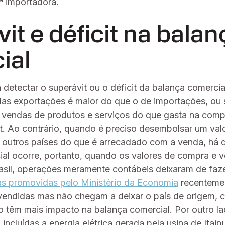
ª importadora.
it e déficit na balan
ial
a detectar o superávit ou o déficit da balança comerci
s exportações é maior do que o de importações, ou s
s vendas de produtos e serviços do que gasta na comp
t. Ao contrário, quando é preciso desembolsar um valo
 outros países do que é arrecadado com a venda, há dé
cial ocorre, portanto, quando os valores de compra e 
asil, operações meramente contábeis deixaram de faze
 promovidas pelo Ministério da Economia
recentemen
vendidas mas não chegam a deixar o país de origem,
ão têm mais impacto na balança comercial. Por outro la
incluídas a energia elétrica gerada pela usina de Ita