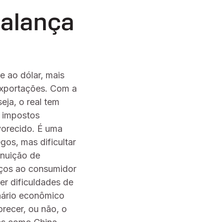
balança
e ao dólar, mais
 exportações. Com a
eja, o real tem
e impostos
vorecido. É uma
gos, mas dificultar
inuição de
eços ao consumidor
er dificuldades de
nário econômico
recer, ou não, o