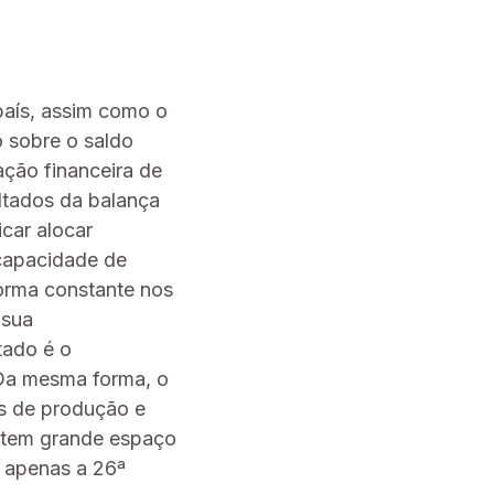
país, assim como o
o sobre o saldo
ção financeira de
ultados da balança
icar alocar
 capacidade de
forma constante nos
 sua
tado é o
 Da mesma forma, o
s de produção e
 tem grande espaço
s apenas a 26ª