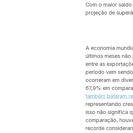
Com o maior saldo d
projeção de superá
A economia mundial
últimos meses não 
entre as exportaçõ
período vem sendo 
ocorreram em diver
67,9% em compara
também bateram r
representando cr
isso não signific
comparação, houve a
recorde consideran