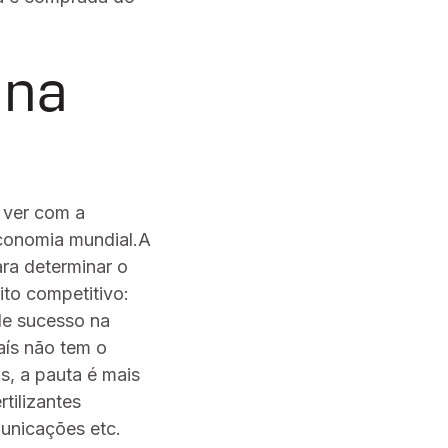
 na
 ver com a
economia mundial.A
ara determinar o
ito competitivo:
de sucesso na
aís não tem o
s, a pauta é mais
tilizantes
unicações etc.