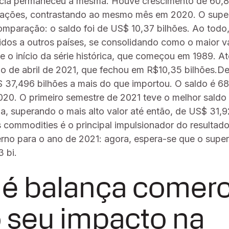
ncia permaneceu a mesma. Houve crescimento de 60,
tações, contrastando ao mesmo mês em 2020. O super
mparação: o saldo foi de US$ 10,37 bilhões. Ao todo
idos a outros países, se consolidando como o maior v
 o início da série histórica, que começou em 1989. At
i o de abril de 2021, que fechou em R$10,35 bilhões.De 
$ 37,496 bilhões a mais do que importou. O saldo é 6
2020. O primeiro semestre de 2021 teve o melhor saldo
ia, superando o mais alto valor até então, de US$ 31,9
s commodities é o principal impulsionador do resultad
rno para o ano de 2021: agora, espera-se que o super
 bi.
 é balança comerc
 seu impacto na