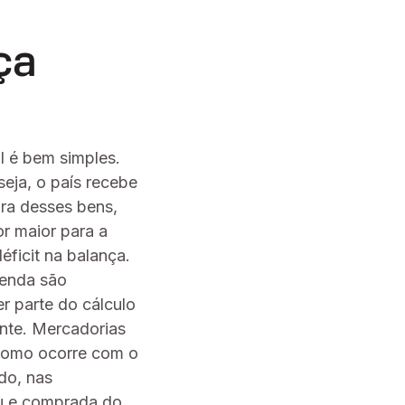
ça
al é bem simples.
eja, o país recebe
ra desses bens,
r maior para a
ficit na balança.
venda são
r parte do cálculo
te. Mercadorias
 como ocorre com o
do, nas
ipu e comprada do