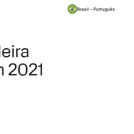
Brasil – Português
eira
m 2021