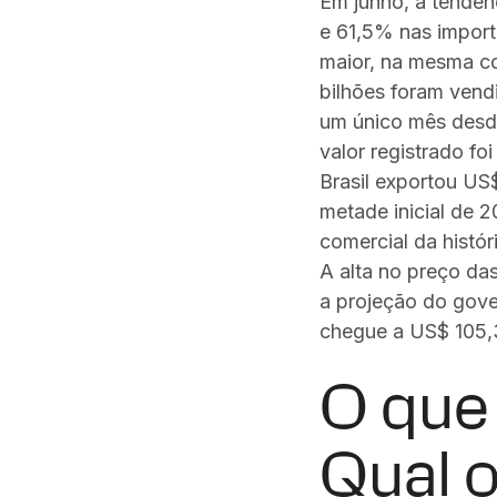
Em junho, a tendê
e 61,5% nas impor
maior, na mesma co
bilhões foram vend
um único mês desde
valor registrado fo
Brasil exportou US
metade inicial de 
comercial da histór
A alta no preço da
a projeção do gove
chegue a US$ 105,3
O que
Qual o