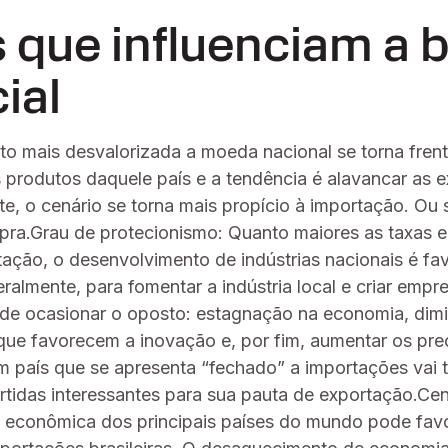
s que influenciam a 
ial
to mais desvalorizada a moeda nacional se torna frent
s produtos daquele país e a tendência é alavancar as
e, o cenário se torna mais propício à importação. Ou s
ra.Grau de protecionismo: Quanto maiores as taxas 
ação, o desenvolvimento de indústrias nacionais é fa
eralmente, para fomentar a indústria local e criar empre
ode ocasionar o oposto: estagnação na economia, dim
que favorecem a inovação e, por fim, aumentar os pr
um país que se apresenta “fechado” a importações vai t
rtidas interessantes para sua pauta de exportação.Ce
o econômica dos principais países do mundo pode favo