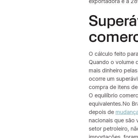
exportadora e a 28
Superáv
comerc
O cálculo feito par
Quando o volume da
mais dinheiro pela
ocorre um superávi
compra de itens de
O equilíbrio comer
equivalentes.No Br
depois de
mudanças
nacionais que são 
setor petroleiro, n
importações, foram 