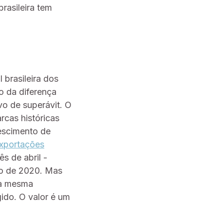
rasileira tem
 brasileira dos
o da diferença
o de superávit. O
cas históricas
rescimento de
xportações
s de abril -
o de 2020. Mas
Na mesma
gido. O valor é um