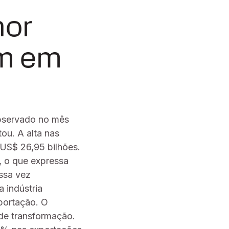
hor
ém em
observado no mês
ou. A alta nas
US$ 26,95 bilhões.
, o que expressa
ssa vez
 indústria
portação. O
 de transformação.