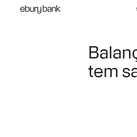
Balanç
tem s