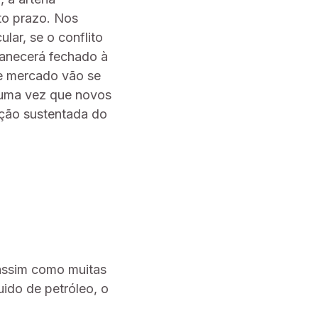
rto prazo. Nos
ular, se o conflito
manecerá fechado à
de mercado vão se
, uma vez que novos
ação sustentada do
 assim como muitas
ido de petróleo, o