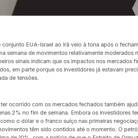
e conjunto EUA-Israel ao Irã veio à tona após o fech
ma semana de movimentos relativamente moderados 
imeiros sinais indicam que os impactos nos mercados f
ados, em parte porque os investidores já estavam prec
ada de tensões.
e ter ocorrido com os mercados fechados também ajud
penas 2% no fim de semana. Embora os investidores 
como o dólar e o franco suíço nas primeiras negociaç
movimentos têm sido contidos até o momento. O petró
ima de 10%, com a notícia de que o Estreito de Ormuz,