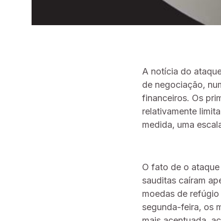
A notícia do ataqu
de negociação, nu
financeiros. Os pr
relativamente limit
medida, uma escal
O fato de o ataqu
sauditas caíram a
moedas de refúgio 
segunda-feira, os 
mais acentuada, ac