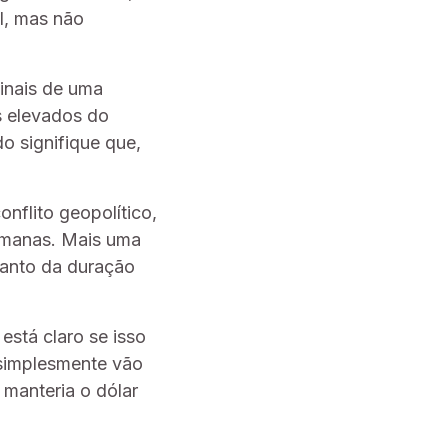
l, mas não
inais de uma
s elevados do
o signifique que,
nflito geopolítico,
emanas. Mais uma
tanto da duração
está claro se isso
 simplesmente vão
 manteria o dólar