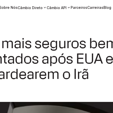
Sobre Nós
Parceiros
Carreiras
Blog
Câmbio Direto
Câmbio API
s mais seguros be
tados após EUA e 
rdearem o Irã