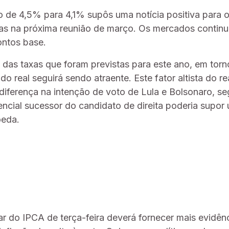
o de 4,5% para 4,1% supôs uma notícia positiva para o
axas na próxima reunião de março. Os mercados conti
ontos base.
das taxas que foram previstas para este ano, em tor
 do real seguirá sendo atraente. Este fator altista do r
 diferença na intenção de voto de Lula e Bolsonaro, 
ncial sucessor do candidato de direita poderia supor
oeda.
nar do IPCA de terça-feira deverá fornecer mais evidê