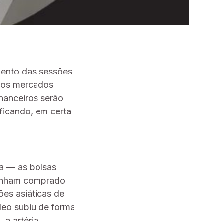
amento das sessões
nos mercados
inanceiros serão
ificando, em certa
a — as bolsas
tenham comprado
ões asiáticas de
leo subiu de forma
 a artéria