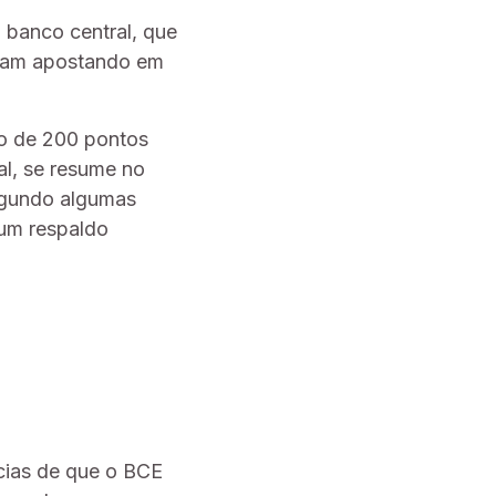
 banco central, que
nuam apostando em
no de 200 pontos
eal, se resume no
segundo algumas
 um respaldo
ncias de que o BCE