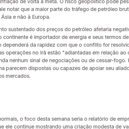
inflação de volta à meta. O risco geopolítico pode pe
le notar que a maior parte do tráfego de petróleo brut
 Ásia e não à Europa.
to sustentado dos preços do petróleo afetaria negat
continente é importador de energia e seus termos de 
o dependerá da rapidez com que o conflito for resolv
as operações no Irã estão "adiantadas em relação ao
nda nenhum sinal de negociações ou de cessar-fogo. 
na parecem dispostas ou capazes de apoiar seu aliado
 os mercados.
normais, o foco desta semana seria o relatório de emp
ue ele continue mostrando uma criação modesta de va