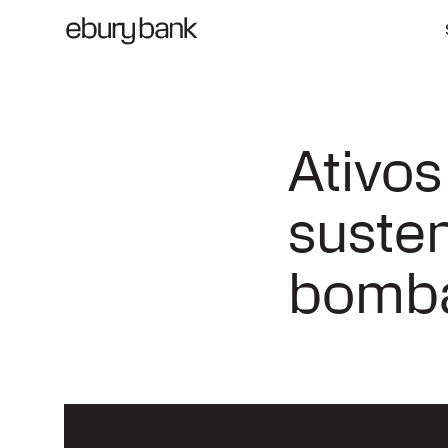
Ativo
susten
bomba